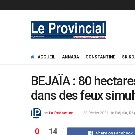
ACCUEIL
ANNABA
CONSTANTINE
SKIKD
BEJAÏA : 80 hectare
dans des feux simu
by
La Rédaction
23 février 2021
in
Béjaïa
,
Ré
0
14
Share on Facebook