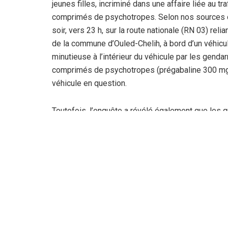
jeunes filles, incriminé dans une affaire liée au t
comprimés de psychotropes. Selon nos sources d’i
soir, vers 23 h, sur la route nationale (RN 03) rel
de la commune d’Ouled-Chelih, à bord d’un véhicu
minutieuse à l’intérieur du véhicule par les gend
comprimés de psychotropes (prégabaline 300 mg), 
véhicule en question.
Toutefois, l’enquête a révélé également que les 
différentes. Les mis en cause ont été mis en exa
République, près le tribunal de Batna. D’autre par
gendarmerie de la wilaya de Batna ont interpellé h
commune de Fesdis, 3 individus, âgés entre 28 
d’affaire de trafic, consommation et commercial
source, les trois individus roulaient sur la route 
Renault-Mégane, en provenance de la wilaya d’Ou
par les gendarmes, après une course-poursuite 