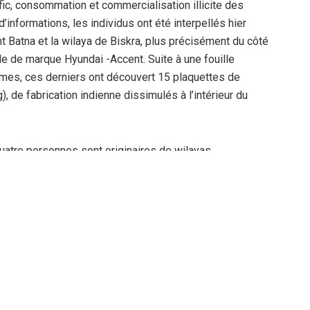
rafic, consommation et commercialisation illicite des
nformations, les individus ont été interpellés hier
iant Batna et la wilaya de Biskra, plus précisément du côté
le de marque Hyundai -Accent. Suite à une fouille
armes, ces derniers ont découvert 15 plaquettes de
de fabrication indienne dissimulés à l’intérieur du
quatre personnes sont originaires de wilayas
men après leur comparution par devant le procureur de la
t, dans le même sillage, les services de la brigade de
ier, lors d’une ronde de routine effectuée dans la
et 32 ans, impliqués également dans le même genre
isation de comprimés de psychotropes. Selon la même
nationale (RN 03) à bord d’un véhicule touristique de marque
m El-Bouaghi. Les présumés en question ont été arrêtés
spectaculaire, avec en leur possession une somme