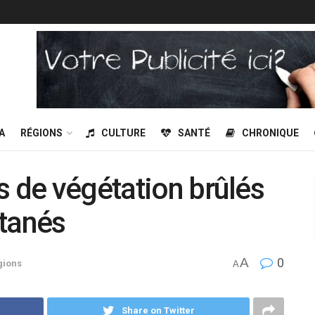
A
RÉGIONS
CULTURE
SANTÉ
CHRONIQUE
s de végétation brûlés
ltanés
A
0
gions
A
Share on Twitter