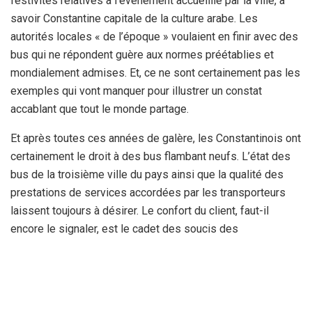
festivités relatives à l’évènement accueillie par la ville, à
savoir Constantine capitale de la culture arabe. Les
autorités locales « de l’époque » voulaient en finir avec des
bus qui ne répondent guère aux normes préétablies et
mondialement admises. Et, ce ne sont certainement pas les
exemples qui vont manquer pour illustrer un constat
accablant que tout le monde partage.
Et après toutes ces années de galère, les Constantinois ont
certainement le droit à des bus flambant neufs. L’état des
bus de la troisième ville du pays ainsi que la qualité des
prestations de services accordées par les transporteurs
laissent toujours à désirer. Le confort du client, faut-il
encore le signaler, est le cadet des soucis des
transporteurs, pas tous heureusement. Une situation
traduisant clairement la clochardisation d’un secteur. Défiant
toutes les règles du bon sens, certains chauffeurs font fi à
la réglementation en vigueur. Contrairement aux taxieurs,