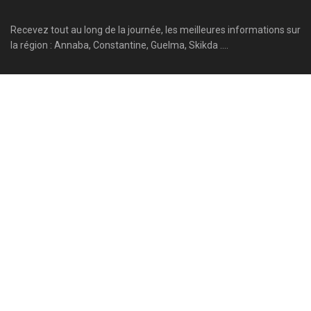
Recevez tout au long de la journée, les meilleures informations sur
la région : Annaba, Constantine, Guelma, Skikda ....
Suivez-nous
Parcourir par catégorie
Annaba
Guelma
Régions
Batna
International
Reportage
Béjaïa
Jijel
Santé
Biskra
Khenchela
Sétif
Bordj Bou Arreridj
Le Mag
Skikda
Chronique
Mila
Souk Ahras
Constantine
National
Sport
Culture
Non Classé
Tébessa