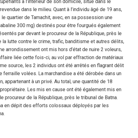
upéfiants à l’intérieur de son domicile, situé dans le
 revendue dans le milieu. Quant à l’individu âgé de 19 ans,
ns le quartier de Tamachit, avec, en sa possession une
abaline 300 mg) destinés pour être fourgués également
présentés par devant le procureur de la République, près le
a lutte contre le crime, trafic, banditisme et autres délits,
 arrondissement ont mis hors d’état de nuire 2 voleurs,
aire liée cette fois-ci, au vol par effraction de matériaux
e source, les 2 individus ont été arrêtés en flagrant délit
e ferraille volées. La marchandise a été dérobée dans un
 appartenant à un privé. Au total, une quantité de 18
n propriétaire. Les mis en cause ont été également mis en
e procureur de la République, près le tribunal de Batna.
tna en dépit des efforts colossaux déployés par les
na.