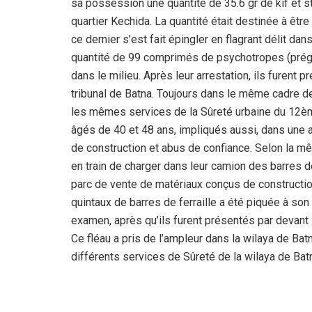
sa possession une quantité de 35.6 gr de kif et st
quartier Kechida. La quantité était destinée à être
ce dernier s’est fait épingler en flagrant délit da
quantité de 99 comprimés de psychotropes (prég
dans le milieu. Après leur arrestation, ils furent 
tribunal de Batna. Toujours dans le même cadre de l
les mêmes services de la Sûreté urbaine du 12ème
âgés de 40 et 48 ans, impliqués aussi, dans une aff
de construction et abus de confiance. Selon la mêm
en train de charger dans leur camion des barres d
parc de vente de matériaux conçus de construction,
quintaux de barres de ferraille a été piquée à so
examen, après qu’ils furent présentés par devant l
Ce fléau a pris de l’ampleur dans la wilaya de Ba
différents services de Sûreté de la wilaya de Bat