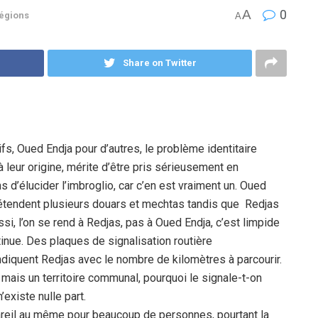
A
0
égions
A
Share on Twitter
ifs, Oued Endja pour d’autres, le problème identitaire
 leur origine, mérite d’être pris sérieusement en
ns d’élucider l’imbroglio, car c’en est vraiment un. Oued
 s’étendent plusieurs douars et mechtas tandis que Redjas
ussi, l’on se rend à Redjas, pas à Oued Endja, c’est limpide
tinue. Des plaques de signalisation routière
indiquent Redjas avec le nombre de kilomètres à parcourir.
mais un territoire communal, pourquoi le signale-t-on
’existe nulle part.
pareil au même pour beaucoup de personnes, pourtant la