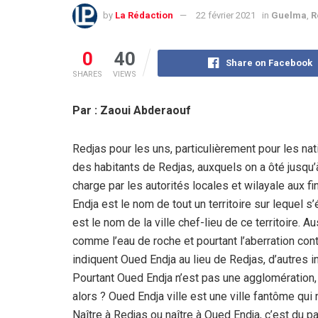
by
La Rédaction
22 février 2021
in
Guelma
,
R
0
40
Share on Facebook
SHARES
VIEWS
Par : Zaoui Abderaouf
Redjas pour les uns, particulièrement pour les nat
des habitants de Redjas, auxquels on a ôté jusqu’à
charge par les autorités locales et wilayale aux fi
Endja est le nom de tout un territoire sur lequel
est le nom de la ville chef-lieu de ce territoire. A
comme l’eau de roche et pourtant l’aberration con
indiquent Oued Endja au lieu de Redjas, d’autres 
Pourtant Oued Endja n’est pas une agglomération, 
alors ? Oued Endja ville est une ville fantôme qui n
Naître à Redjas ou naître à Oued Endja, c’est du 