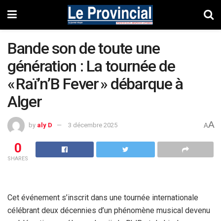
Bande son de toute une
génération : La tournée de
« Raï’n’B Fever » débarque à
Alger
A
by
aly D
3 décembre 2025
A
0
SHARES
Cet événement s’inscrit dans une tournée internationale
célébrant deux décennies d’un phénomène musical devenu