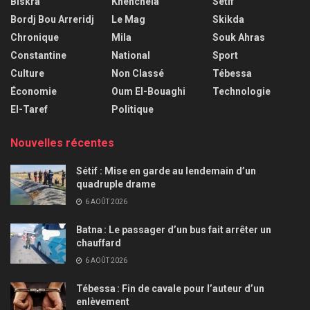
Biskra
Khenchela
Sétif
Bordj Bou Arreridj
Le Mag
Skikda
Chronique
Mila
Souk Ahras
Constantine
National
Sport
Culture
Non Classé
Tébessa
Économie
Oum El-Bouaghi
Technologie
El-Taref
Politique
Nouvelles récentes
Sétif : Mise en garde au lendemain d’un
quadruple drame
6 AOÛT 2026
Batna : Le passager d’un bus fait arrêter un
chauffard
6 AOÛT 2026
Tébessa : Fin de cavale pour l’auteur d’un
enlèvement