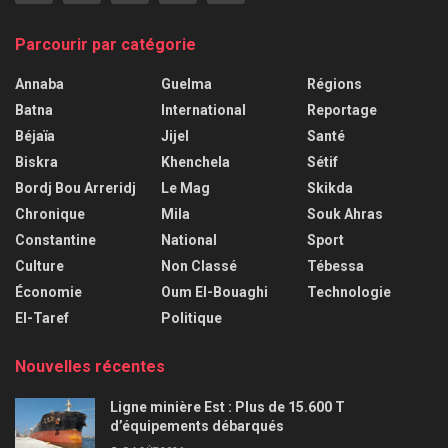
Parcourir par catégorie
Annaba
Guelma
Régions
Batna
International
Reportage
Béjaïa
Jijel
Santé
Biskra
Khenchela
Sétif
Bordj Bou Arreridj
Le Mag
Skikda
Chronique
Mila
Souk Ahras
Constantine
National
Sport
Culture
Non Classé
Tébessa
Économie
Oum El-Bouaghi
Technologie
El-Taref
Politique
Nouvelles récentes
Ligne minière Est : Plus de 15.600 T
d’équipements débarqués