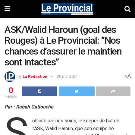
ASK/Walid Haroun (goal des
Rouges) à Le Provincial: “Nos
chances d’assurer le maintien
sont intactes”
A
by
La Rédaction
20 mai 2021
A
0
SHARES
Par : Rabah Gattouche
S
ollicité par nos soins, le keeper de but de
l’ASK, Walid Haroun, que son équipe ne