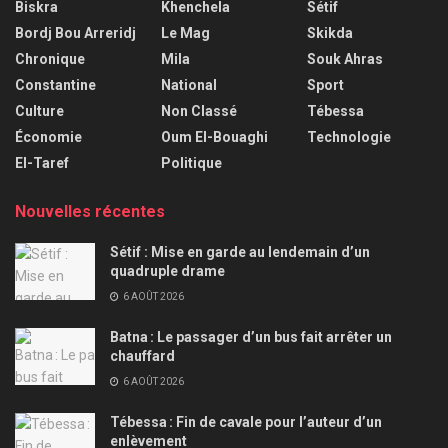
Biskra
Khenchela
Sétif
Bordj Bou Arreridj
Le Mag
Skikda
Chronique
Mila
Souk Ahras
Constantine
National
Sport
Culture
Non Classé
Tébessa
Économie
Oum El-Bouaghi
Technologie
El-Taref
Politique
Nouvelles récentes
Sétif : Mise en garde au lendemain d’un
quadruple drame
6 AOÛT 2026
Batna : Le passager d’un bus fait arrêter un
chauffard
6 AOÛT 2026
Tébessa : Fin de cavale pour l’auteur d’un
enlèvement