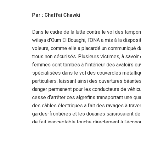
Par
: Chaffai Chawki
Dans le cadre de la lutte contre le vol des tampo
wilaya d’Oum El Bouaghi, l’ONA a mis à la dispos
voleurs, comme elle a placardé un communiqué dan
trous non sécurisés. Plusieurs victimes, à savoir
femmes sont tombés à l’intérieur des avaloirs ouv
spécialisées dans le vol des couvercles métallique
particuliers, laissant ainsi des ouvertures béante
danger permanent pour les conducteurs de véhicul
cesse d’arrêter ces aigrefins transportant une qua
des câbles électriques a fait des ravages à trave
gardes-frontières et les douanes saisissaient de
de fait inacceptable touche directement à l’écono
rapporte de l’argent aujourd’hui est pillé par ces c
fléau dévastateur et dénoncer les voleurs.