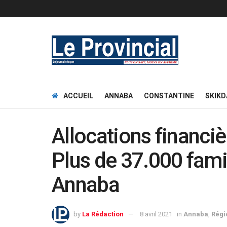
ACCUEIL
ANNABA
CONSTANTINE
SKIKD
Allocations financiè
Plus de 37.000 fami
Annaba
by
La Rédaction
8 avril 2021
in
Annaba
,
Régi