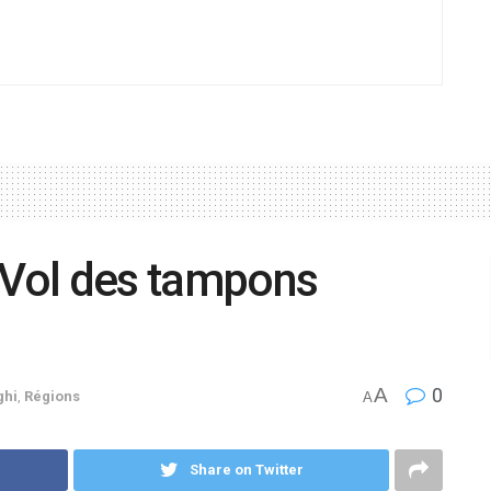
Vol des tampons
A
0
ghi
,
Régions
A
Share on Twitter