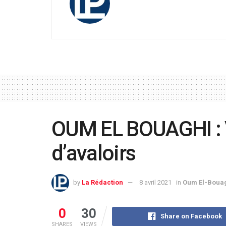
OUM EL BOUAGHI : 
d’avaloirs
by
La Rédaction
8 avril 2021
in
Oum El-Boua
0
30
Share on Facebook
SHARES
VIEWS