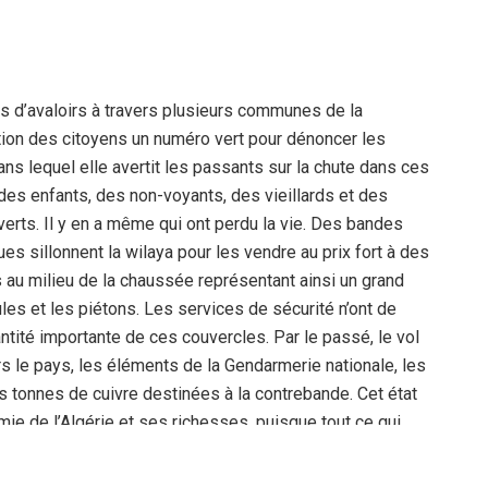
ns d’avaloirs à travers plusieurs communes de la
ition des citoyens un numéro vert pour dénoncer les
s lequel elle avertit les passants sur la chute dans ces
 des enfants, des non-voyants, des vieillards et des
erts. Il y en a même qui ont perdu la vie. Des bandes
s sillonnent la wilaya pour les vendre au prix fort à des
s au milieu de la chaussée représentant ainsi un grand
es et les piétons. Les services de sécurité n’ont de
ntité importante de ces couvercles. Par le passé, le vol
rs le pays, les éléments de la Gendarmerie nationale, les
s tonnes de cuivre destinées à la contrebande. Cet état
mie de l’Algérie et ses richesses, puisque tout ce qui
riminels. Le citoyen doit s’impliquer pour lutter contre ce