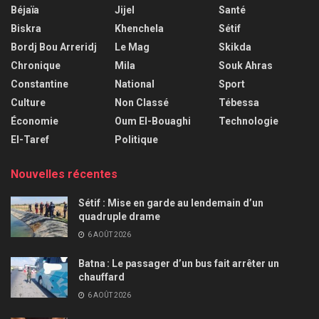
Béjaïa
Jijel
Santé
Biskra
Khenchela
Sétif
Bordj Bou Arreridj
Le Mag
Skikda
Chronique
Mila
Souk Ahras
Constantine
National
Sport
Culture
Non Classé
Tébessa
Économie
Oum El-Bouaghi
Technologie
El-Taref
Politique
Nouvelles récentes
Sétif : Mise en garde au lendemain d’un
quadruple drame
6 AOÛT 2026
Batna : Le passager d’un bus fait arrêter un
chauffard
6 AOÛT 2026