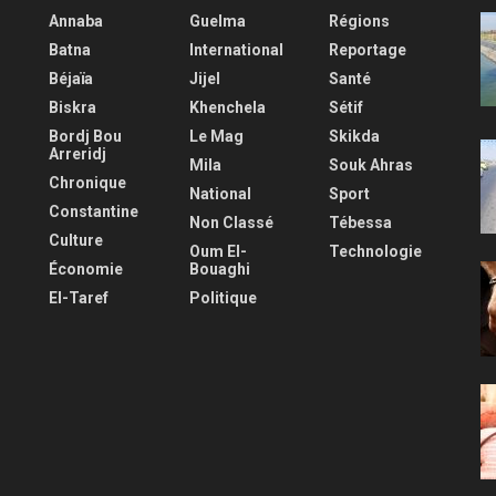
Annaba
Guelma
Régions
Batna
International
Reportage
Béjaïa
Jijel
Santé
Biskra
Khenchela
Sétif
Bordj Bou
Le Mag
Skikda
Arreridj
Mila
Souk Ahras
Chronique
National
Sport
Constantine
Non Classé
Tébessa
Culture
Oum El-
Technologie
Économie
Bouaghi
El-Taref
Politique