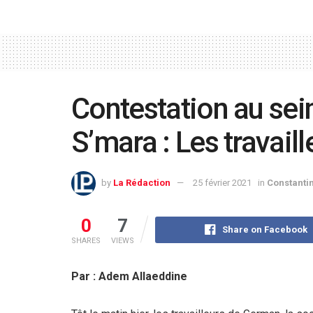
Contestation au sei
S’mara : Les travaill
by
La Rédaction
25 février 2021
in
Constanti
0
7
Share on Facebook
SHARES
VIEWS
Par : Adem Allaeddine