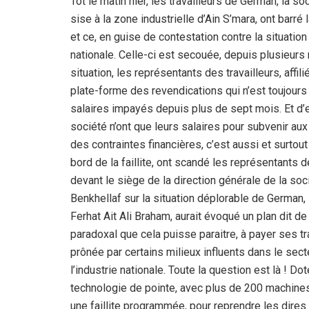
Tôt le matin hier, les travailleurs de German, la 
sise à la zone industrielle d’Ain S’mara, ont barré
et ce, en guise de contestation contre la situatio
nationale. Celle-ci est secouée, depuis plusieurs
situation, les représentants des travailleurs, affi
plate-forme des revendications qui n’est toujours
salaires impayés depuis plus de sept mois. Et d’ex
société n’ont que leurs salaires pour subvenir aux
des contraintes financières, c’est aussi et surtout 
bord de la faillite, ont scandé les représentants de
devant le siège de la direction générale de la s
Benkhellaf sur la situation déplorable de German, 
Ferhat Ait Ali Braham, aurait évoqué un plan dit de
paradoxal que cela puisse paraitre, à payer ses tr
prônée par certains milieux influents dans le secte
l’industrie nationale. Toute la question est là ! 
technologie de pointe, avec plus de 200 machines
une faillite programmée, pour reprendre les dires