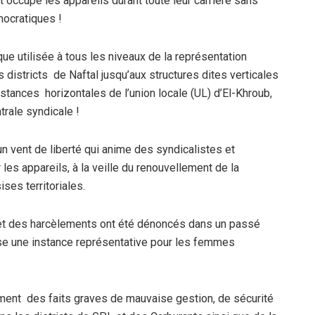
t occupé les appareils durant toute leur carrière sans
mocratiques !
e utilisée à tous les niveaux de la représentation
 districts de Naftal jusqu’aux structures dites verticales
nstances horizontales de l’union locale (UL) d’El-Khroub,
trale syndicale !
 vent de liberté qui anime des syndicalistes et
r les appareils, à la veille du renouvellement de la
ses territoriales.
n et des harcèlements ont été dénoncés dans un passé
se une instance représentative pour les femmes
ent des faits graves de mauvaise gestion, de sécurité