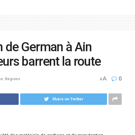
n de German à Ain
eurs barrent la route
A
0
ne
,
Régions
A
Share on Twitter