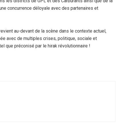
s les districts de GPL et des Carburants ainsi que de la
une concurrence déloyale avec des partenaires et
evient au-devant de la scène dans le contexte actuel,
e avec de multiples crises, politique, sociale et
l que préconisé par le hirak révolutionnaire !