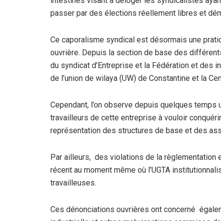
intestines visant à déloger les syndicalistes ayan
passer par des élections réellement libres et dé
Ce caporalisme syndical est désormais une pratiqu
ouvrière. Depuis la section de base des différents
du syndicat d’Entreprise et la Fédération et des i
de l’union de wilaya (UW) de Constantine et la Cen
Cependant, l’on observe depuis quelques temps un
travailleurs de cette entreprise à vouloir conquéri
représentation des structures de base et des assi
Par ailleurs, des violations de la règlementatio
récent au moment même où l’UGTA institutionnali
travailleuses.
Ces dénonciations ouvrières ont concerné égalem