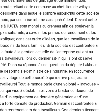
société des matériels de gerbage et de manutention,
 la route reliant cette commune au chef-lieu de wilaya
n désolante dans laquelle sombre aujourd’hui cette société
 mois, par une crise interne sans précédent. Devant cette
liés à l’UGTA, sont montés au créneau afin de soulever la
 pas satisfaite, à savoir les primes de rendement et les
pliquer, dans cet ordre d’idées, que les travailleurs de la
 besoins de leurs familles. Si la société est confrontée à
la faute à la gestion actuelle de l’entreprise qui est au
s travailleurs, lors du dernier sit-in qu’ils ont observé
ociété. Dans sa réponse à une question du député Lakhdar
le désormais ex-ministre de l’Industrie, en l’occurrence
 sauvetage de cette société qui n’arrive plus, aussi
availleurs! Tout le monde parle d’une volonté « inavouée »
ur qui vise à déstabiliser, voire à brader ce fleuron de
Dotée d’un équipement de dernière génération et d’une
 à forte densité de production, German est confrontée à
 des représentants des travailleurs. Ces derniers tiennent