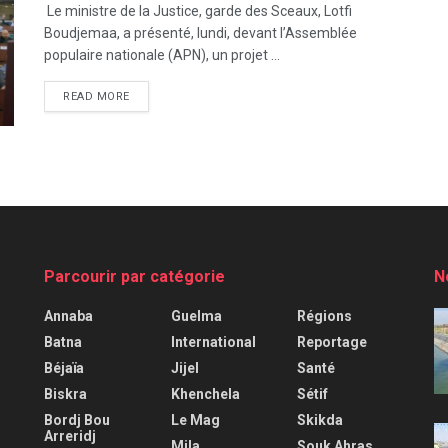
Le ministre de la Justice, garde des Sceaux, Lotfi
Boudjemaa, a présenté, lundi, devant l’Assemblée
populaire nationale (APN), un projet ...
READ MORE
Parcourir par catégorie
N
Annaba
Guelma
Régions
Batna
International
Reportage
Béjaïa
Jijel
Santé
Biskra
Khenchela
Sétif
Bordj Bou
Le Mag
Skikda
Arreridj
Mila
Souk Ahras