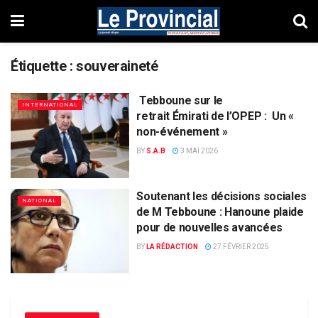
Étiquette :
souveraineté
Tebboune sur le
INTERNATIONAL
retrait Émirati de l’OPEP : Un «
non-événement »
BY
S.A.B
3 MAI 2026
Soutenant les décisions sociales
NATIONAL
de M Tebboune : Hanoune plaide
pour de nouvelles avancées
BY
LA RÉDACTION
27 FÉVRIER 2025