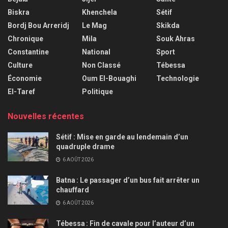
Biskra
Khenchela
Sétif
Bordj Bou Arreridj
Le Mag
Skikda
Chronique
Mila
Souk Ahras
Constantine
National
Sport
Culture
Non Classé
Tébessa
Économie
Oum El-Bouaghi
Technologie
El-Taref
Politique
Nouvelles récentes
Sétif : Mise en garde au lendemain d’un
quadruple drame
6 AOÛT 2026
Batna : Le passager d’un bus fait arrêter un
chauffard
6 AOÛT 2026
Tébessa : Fin de cavale pour l’auteur d’un