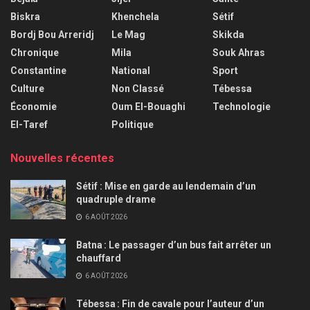
Biskra
Khenchela
Sétif
Bordj Bou Arreridj
Le Mag
Skikda
Chronique
Mila
Souk Ahras
Constantine
National
Sport
Culture
Non Classé
Tébessa
Économie
Oum El-Bouaghi
Technologie
El-Taref
Politique
Nouvelles récentes
Sétif : Mise en garde au lendemain d’un
quadruple drame
6 AOÛT 2026
Batna : Le passager d’un bus fait arrêter un
chauffard
6 AOÛT 2026
Tébessa : Fin de cavale pour l’auteur d’un