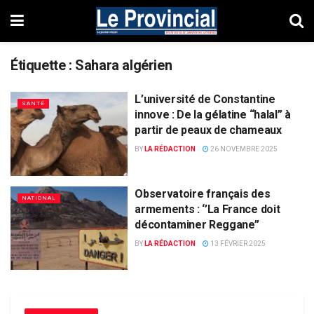
Étiquette :
Sahara algérien
L’université de Constantine
SANTÉ
innove : De la gélatine “halal” à
partir de peaux de chameaux
BY
LA RÉDACTION
26 NOVEMBRE 2025
Observatoire français des
NATIONAL
armements : ‘’La France doit
décontaminer Reggane’’
BY
LA RÉDACTION
13 FÉVRIER 2025