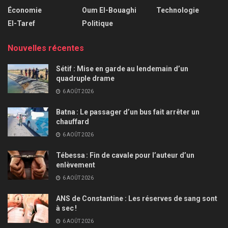
Économie
Oum El-Bouaghi
Technologie
El-Taref
Politique
Nouvelles récentes
Sétif : Mise en garde au lendemain d’un
quadruple drame
6 AOÛT 2026
Batna : Le passager d’un bus fait arrêter un
chauffard
6 AOÛT 2026
Tébessa : Fin de cavale pour l’auteur d’un
enlèvement
6 AOÛT 2026
ANS de Constantine : Les réserves de sang sont
à sec !
6 AOÛT 2026