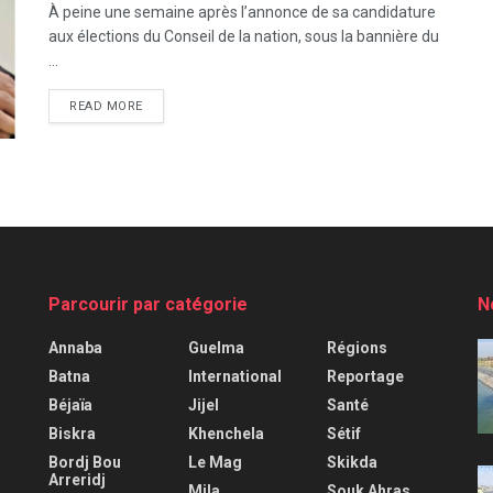
À peine une semaine après l’annonce de sa candidature
aux élections du Conseil de la nation, sous la bannière du
...
READ MORE
Parcourir par catégorie
N
Annaba
Guelma
Régions
Batna
International
Reportage
Béjaïa
Jijel
Santé
Biskra
Khenchela
Sétif
Bordj Bou
Le Mag
Skikda
Arreridj
Mila
Souk Ahras