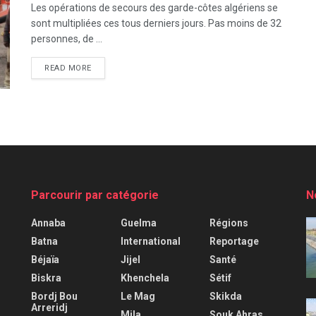
Les opérations de secours des garde-côtes algériens se
sont multipliées ces tous derniers jours. Pas moins de 32
personnes, de ...
READ MORE
Parcourir par catégorie
N
Annaba
Guelma
Régions
Batna
International
Reportage
Béjaïa
Jijel
Santé
Biskra
Khenchela
Sétif
Bordj Bou
Le Mag
Skikda
Arreridj
Mila
Souk Ahras