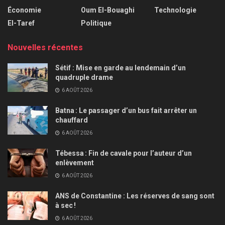
Économie
Oum El-Bouaghi
Technologie
El-Taref
Politique
Nouvelles récentes
Sétif : Mise en garde au lendemain d’un
quadruple drame
6 AOÛT 2026
Batna : Le passager d’un bus fait arrêter un
chauffard
6 AOÛT 2026
Tébessa : Fin de cavale pour l’auteur d’un
enlèvement
6 AOÛT 2026
ANS de Constantine : Les réserves de sang sont
à sec !
6 AOÛT 2026