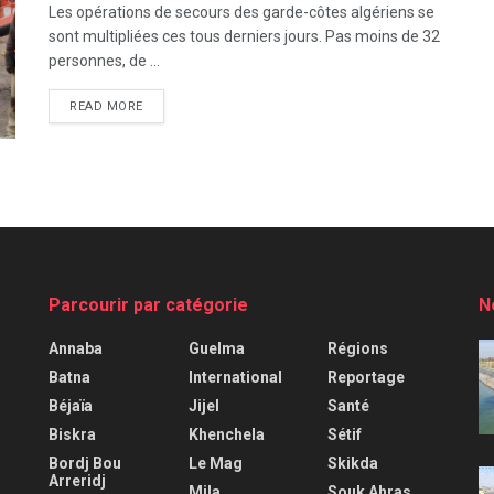
Les opérations de secours des garde-côtes algériens se
sont multipliées ces tous derniers jours. Pas moins de 32
personnes, de ...
READ MORE
Parcourir par catégorie
N
Annaba
Guelma
Régions
Batna
International
Reportage
Béjaïa
Jijel
Santé
Biskra
Khenchela
Sétif
Bordj Bou
Le Mag
Skikda
Arreridj
Mila
Souk Ahras