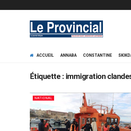
ACCUEIL
ANNABA
CONSTANTINE
SKIKD
Étiquette :
immigration clande
NATIONAL