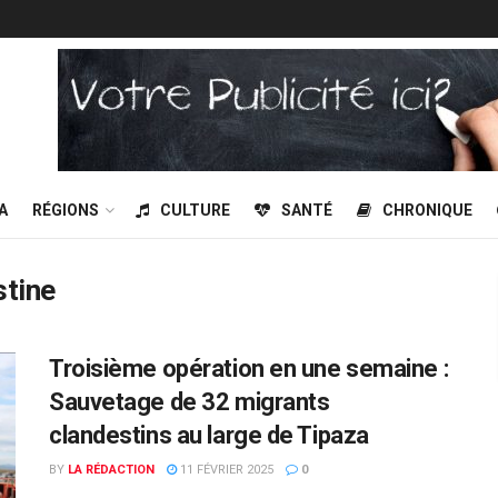
A
RÉGIONS
CULTURE
SANTÉ
CHRONIQUE
stine
Troisième opération en une semaine :
Sauvetage de 32 migrants
clandestins au large de Tipaza
BY
LA RÉDACTION
11 FÉVRIER 2025
0