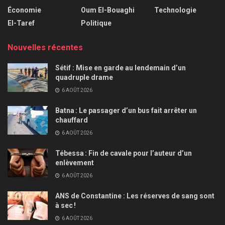
Économie
Oum El-Bouaghi
Technologie
El-Taref
Politique
Nouvelles récentes
Sétif : Mise en garde au lendemain d’un
quadruple drame
6 AOÛT 2026
Batna : Le passager d’un bus fait arrêter un
chauffard
6 AOÛT 2026
Tébessa : Fin de cavale pour l’auteur d’un
enlèvement
6 AOÛT 2026
ANS de Constantine : Les réserves de sang sont
à sec !
6 AOÛT 2026