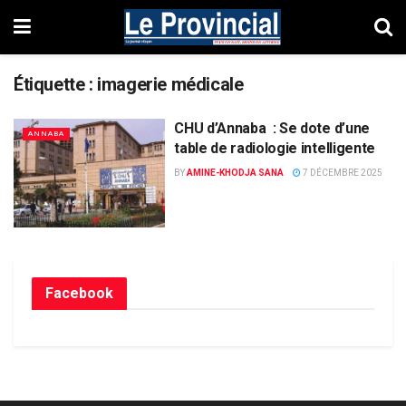
Étiquette :
imagerie médicale
CHU d’Annaba : Se dote d’une
ANNABA
table de radiologie intelligente
BY
AMINE-KHODJA SANA
7 DÉCEMBRE 2025
Facebook