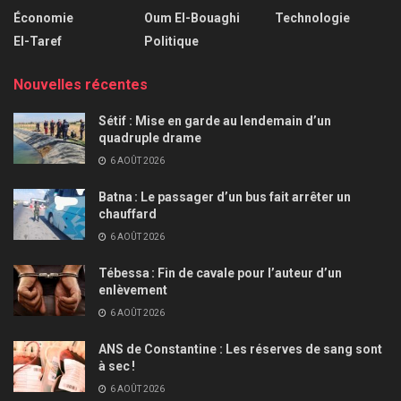
Économie
Oum El-Bouaghi
Technologie
El-Taref
Politique
Nouvelles récentes
Sétif : Mise en garde au lendemain d’un
quadruple drame
6 AOÛT 2026
Batna : Le passager d’un bus fait arrêter un
chauffard
6 AOÛT 2026
Tébessa : Fin de cavale pour l’auteur d’un
enlèvement
6 AOÛT 2026
ANS de Constantine : Les réserves de sang sont
à sec !
6 AOÛT 2026