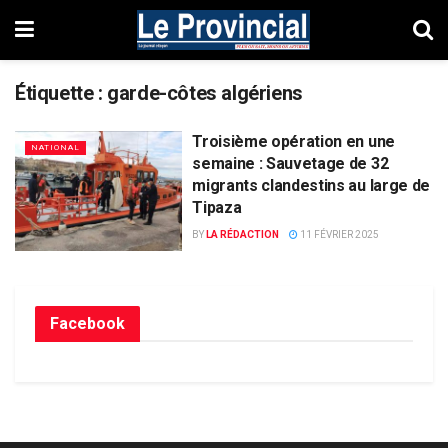
Étiquette :
garde-côtes algériens
Troisième opération en une
NATIONAL
semaine : Sauvetage de 32
migrants clandestins au large de
Tipaza
BY
LA RÉDACTION
11 FÉVRIER 2025
Facebook