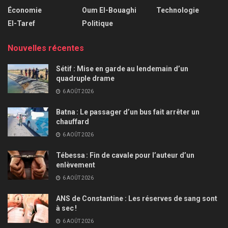
Économie
Oum El-Bouaghi
Technologie
El-Taref
Politique
Nouvelles récentes
Sétif : Mise en garde au lendemain d’un
quadruple drame
6 AOÛT 2026
Batna : Le passager d’un bus fait arrêter un
chauffard
6 AOÛT 2026
Tébessa : Fin de cavale pour l’auteur d’un
enlèvement
6 AOÛT 2026
ANS de Constantine : Les réserves de sang sont
à sec !
6 AOÛT 2026