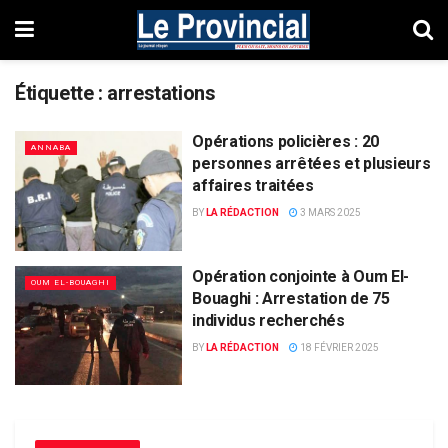
Étiquette :
arrestations
Opérations policières : 20
ANNABA
personnes arrêtées et plusieurs
affaires traitées
BY
LA RÉDACTION
3 MARS 2025
Opération conjointe à Oum El-
OUM EL-BOUAGHI
Bouaghi : Arrestation de 75
individus recherchés
BY
LA RÉDACTION
18 FÉVRIER 2025