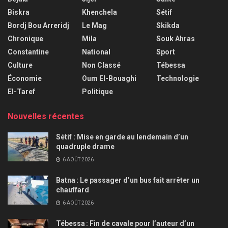
Biskra
Khenchela
Sétif
Bordj Bou Arreridj
Le Mag
Skikda
Chronique
Mila
Souk Ahras
Constantine
National
Sport
Culture
Non Classé
Tébessa
Économie
Oum El-Bouaghi
Technologie
El-Taref
Politique
Nouvelles récentes
Sétif : Mise en garde au lendemain d’un
quadruple drame
6 AOÛT 2026
Batna : Le passager d’un bus fait arrêter un
chauffard
6 AOÛT 2026
Tébessa : Fin de cavale pour l’auteur d’un