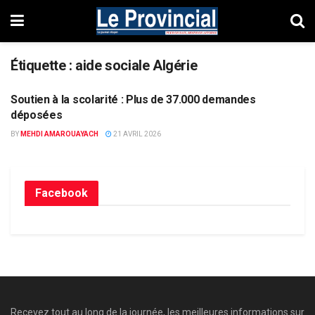
Étiquette :
aide sociale Algérie
Soutien à la scolarité : Plus de 37.000 demandes
ANNABA
déposées
BY
MEHDI AMAROUAYACH
21 AVRIL 2026
Facebook
Recevez tout au long de la journée, les meilleures informations sur