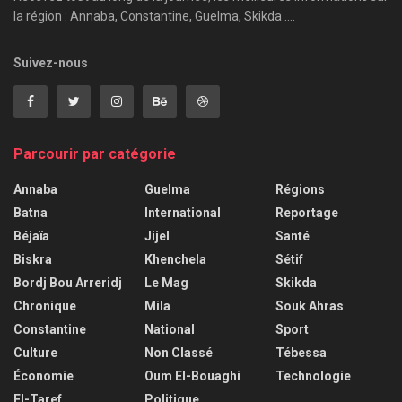
la région : Annaba, Constantine, Guelma, Skikda ....
Suivez-nous
Parcourir par catégorie
Annaba
Guelma
Régions
Batna
International
Reportage
Béjaïa
Jijel
Santé
Biskra
Khenchela
Sétif
Bordj Bou Arreridj
Le Mag
Skikda
Chronique
Mila
Souk Ahras
Constantine
National
Sport
Culture
Non Classé
Tébessa
Économie
Oum El-Bouaghi
Technologie
El-Taref
Politique