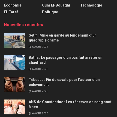
Économie
Oum El-Bouaghi
Technologie
El-Taref
Politique
Nouvelles récentes
Sétif : Mise en garde au lendemain d’un
quadruple drame
6 AOÛT 2026
Batna : Le passager d’un bus fait arrêter un
chauffard
6 AOÛT 2026
Tébessa : Fin de cavale pour l’auteur d’un
enlèvement
6 AOÛT 2026
ANS de Constantine : Les réserves de sang sont
à sec !
6 AOÛT 2026