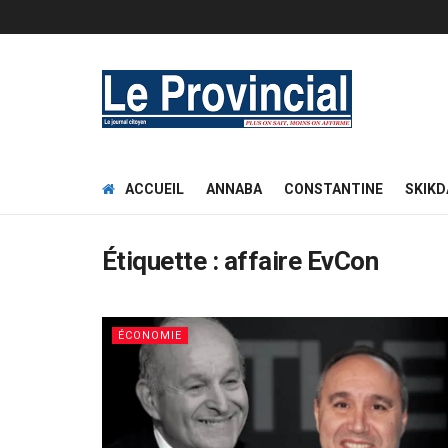
ACCUEIL
ANNABA
CONSTANTINE
SKIKD
Étiquette :
affaire EvCon
ÉCONOMIE