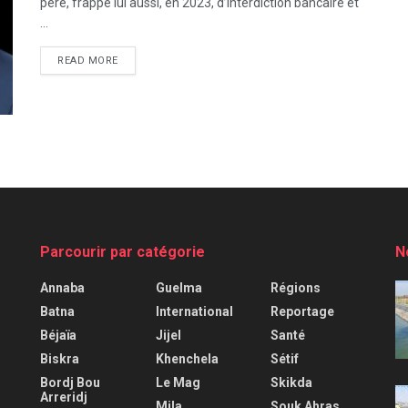
père, frappé lui aussi, en 2023, d’interdiction bancaire et
...
READ MORE
Parcourir par catégorie
N
Annaba
Guelma
Régions
Batna
International
Reportage
Béjaïa
Jijel
Santé
Biskra
Khenchela
Sétif
Bordj Bou
Le Mag
Skikda
Arreridj
Mila
Souk Ahras