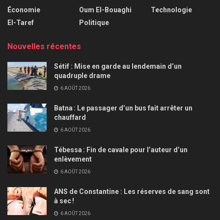
Économie
Oum El-Bouaghi
Technologie
El-Taref
Politique
Nouvelles récentes
Sétif : Mise en garde au lendemain d’un
quadruple drame
6 AOÛT 2026
Batna : Le passager d’un bus fait arrêter un
chauffard
6 AOÛT 2026
Tébessa : Fin de cavale pour l’auteur d’un
enlèvement
6 AOÛT 2026
ANS de Constantine : Les réserves de sang sont
à sec !
6 AOÛT 2026