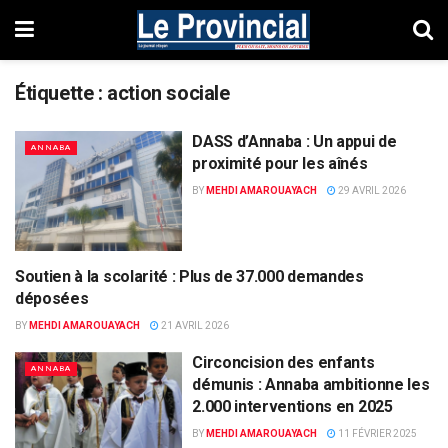
Étiquette :
action sociale
DASS d’Annaba : Un appui de
ANNABA
proximité pour les aînés
BY
MEHDI AMAROUAYACH
29 AVRIL 2026
Soutien à la scolarité : Plus de 37.000 demandes
ANNABA
déposées
BY
MEHDI AMAROUAYACH
21 AVRIL 2026
Circoncision des enfants
ANNABA
démunis : Annaba ambitionne les
2.000 interventions en 2025
BY
MEHDI AMAROUAYACH
11 FÉVRIER 2025