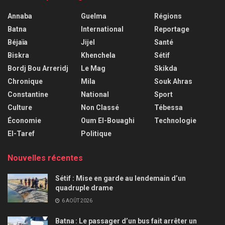
Annaba
Guelma
Régions
Batna
International
Reportage
Béjaïa
Jijel
Santé
Biskra
Khenchela
Sétif
Bordj Bou Arreridj
Le Mag
Skikda
Chronique
Mila
Souk Ahras
Constantine
National
Sport
Culture
Non Classé
Tébessa
Économie
Oum El-Bouaghi
Technologie
El-Taref
Politique
Nouvelles récentes
Sétif : Mise en garde au lendemain d’un
quadruple drame
6 AOÛT 2026
Batna : Le passager d’un bus fait arrêter un