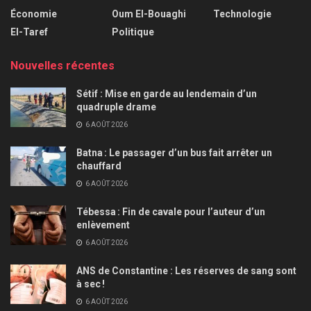
Économie
Oum El-Bouaghi
Technologie
El-Taref
Politique
Nouvelles récentes
Sétif : Mise en garde au lendemain d’un
quadruple drame
6 AOÛT 2026
Batna : Le passager d’un bus fait arrêter un
chauffard
6 AOÛT 2026
Tébessa : Fin de cavale pour l’auteur d’un
enlèvement
6 AOÛT 2026
ANS de Constantine : Les réserves de sang sont
à sec !
6 AOÛT 2026