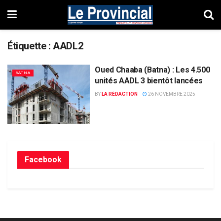
Étiquette :
AADL2
Oued Chaaba (Batna) : Les 4.500
BATNA
unités AADL 3 bientôt lancées
BY
LA RÉDACTION
26 NOVEMBRE 2025
Facebook