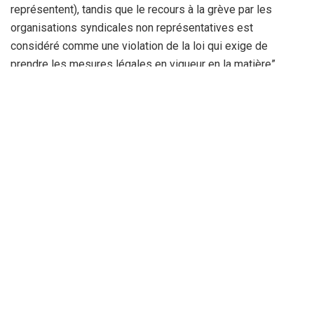
représentent), tandis que le recours à la grève par les
organisations syndicales non représentatives est
considéré comme une violation de la loi qui exige de
prendre les mesures légales en vigueur en la matière”.
Il faut rappeler, à cet effet, que le CNAPESTE, SNAPEST,
Madjal et CELA, ont décidé d’organiser une grève de deux
jours toutes les semaines, en guise de contestation des
nouveaux statuts particuliers et du régime indemnitaire.
Ils avaient déjà organisé une grève les 11 et 12 février
derniers. Une action de protestation reconduite cette
semaine (17 et 18 février).
Entre-temps, le ministre de l’Education a reçu plusieurs
organisations syndicales pour évoquer justement ces
statuts particuliers. C’était le cas dimanche avec les
premiers responsables de l’Union nationale des travailleurs