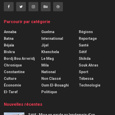
Parcourir par catégorie
Annaba
Guelma
Régions
Batna
International
Reportage
Béjaïa
Jijel
Santé
Biskra
Khenchela
Sétif
Bordj Bou Arreridj
Le Mag
Skikda
Chronique
Mila
Souk Ahras
Constantine
National
Sport
Culture
Non Classé
Tébessa
Économie
Oum El-Bouaghi
Technologie
El-Taref
Politique
Nouvelles récentes
Sétif : Mise en garde au lendemain d’un