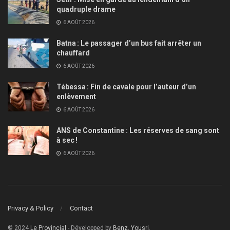
quadruple drame
6 AOÛT 2026
Batna : Le passager d’un bus fait arrêter un
chauffard
6 AOÛT 2026
Tébessa : Fin de cavale pour l’auteur d’un
enlèvement
6 AOÛT 2026
ANS de Constantine : Les réserves de sang sont
à sec !
6 AOÛT 2026
Privacy & Policy
Contact
© 2024
Le Provincial
- Développed by
Benz. Yousri
.