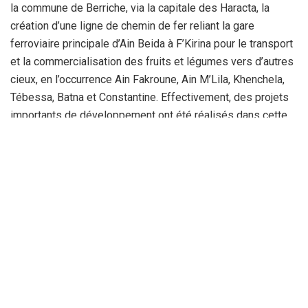
la commune de Berriche, via la capitale des Haracta, la
création d’une ligne de chemin de fer reliant la gare
ferroviaire principale d’Ain Beida à F’Kirina pour le transport
et la commercialisation des fruits et légumes vers d’autres
cieux, en l’occurrence Ain Fakroune, Ain M’Lila, Khenchela,
Tébessa, Batna et Constantine. Effectivement, des projets
importants de développement ont été réalisés dans cette
daïra et ses mechtas ont été raccordés en eau potable, en
électricité et en gaz naturel ; seulement cette dernière
prend de l’ampleur et sa population a doublé en peu de
temps par rapport aux années passées, cela nous pousse à
dire que F’Kirina, cette coquette cité, a besoin de plus
d’intérêt de la part des pouvoirs publics.