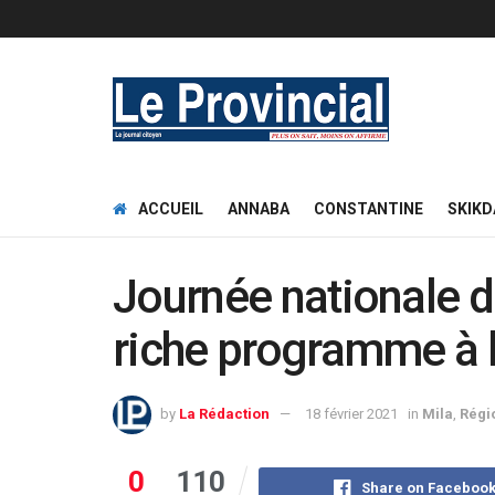
ACCUEIL
ANNABA
CONSTANTINE
SKIKD
Journée nationale d
riche programme à l
by
La Rédaction
18 février 2021
in
Mila
,
Régi
0
110
Share on Faceboo