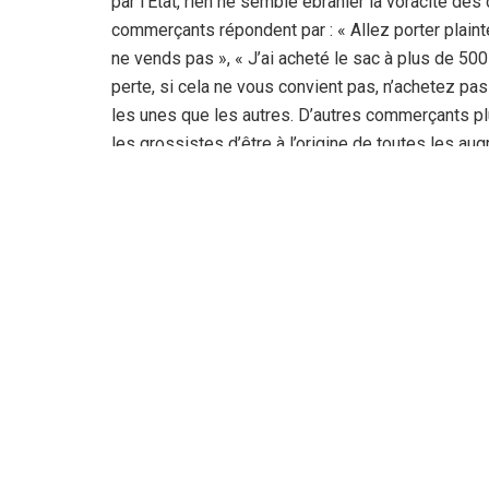
par l’Etat, rien ne semble ébranler la voracité d
commerçants répondent par : « Allez porter plainte 
ne vends pas », « J’ai acheté le sac à plus de 50
perte, si cela ne vous convient pas, n’achetez pas
les unes que les autres. D’autres commerçants pl
les grossistes d’être à l’origine de toutes les au
situation et personne ne semble se soucier des a
concomitantes qu’ils imposent trop souvent aux cli
bourses, le reste importe peu. La baguette de pain
des clients dans la majorité des boulangeries indiq
payent et repartent tout heureux d’avoir pu se ravita
La Rédaction