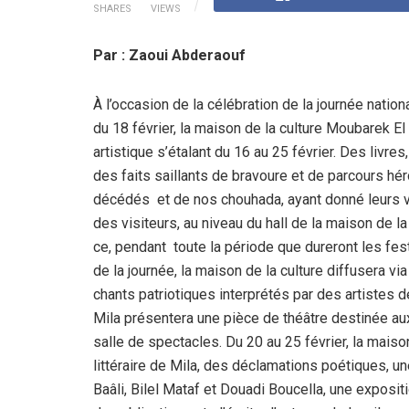
SHARES
VIEWS
Par : Zaoui Abderaouf
À l’occasion de la célébration de la journée natio
du 18 février, la maison de la culture Moubarek El
artistique s’étalant du 16 au 25 février. Des livre
des faits saillants de bravoure et de parcours h
décédés et de nos chouhada, ayant donné leurs v
des visiteurs, au niveau du hall de la maison de la
ce, pendant toute la période que dureront les festiv
de la journée, la maison de la culture diffusera v
chants patriotiques interprétés par des artistes d
Mila présentera une pièce de théâtre destinée aux e
salle de spectacles. Du 20 au 25 février, la maiso
littéraire de Mila, des déclamations poétiques, un
Baâli, Bilel Mataf et Douadi Boucella, une exposit