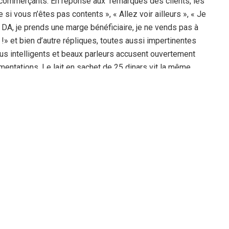
es commerçants. En réponse aux remarques des clients, les
si vous n’êtes pas contents », « Allez voir ailleurs », « Je
0 DA, je prends une marge bénéficiaire, je ne vends pas à
 !» et bien d’autre répliques, toutes aussi impertinentes
us intelligents et beaux parleurs accusent ouvertement
gmentations. Le lait en sachet de 25 dinars vit la même
ugmentations pratiquées par les crémiers, ni des ventes
ents. En trouver à n’importe quel prix hante les petites
 est cédée à 10 dinars et pourtant, le prix affiché à la vue
ue 7,5 dinars. Les clients ne disent rien, ils achètent,
iller.