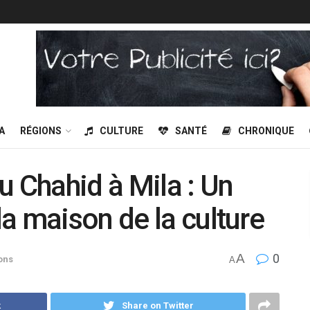
A
RÉGIONS
CULTURE
SANTÉ
CHRONIQUE
u Chahid à Mila : Un
a maison de la culture
A
0
ons
A
k
Share on Twitter