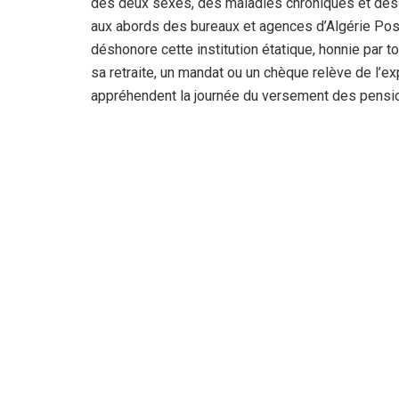
des deux sexes, des maladies chroniques et des
aux abords des bureaux et agences d’Algérie Pos
déshonore cette institution étatique, honnie par
sa retraite, un mandat ou un chèque relève de l’ex
appréhendent la journée du versement des pensi
Cette semaine a été cauchemardesque car les liqu
importants bureaux d’Algérie Poste étaient alimen
communes avoisinantes et divers quartiers du che
des liquidités. A cet égard, Hacène, un retraité de
été content d’obtenir ce dimanche 21 février un t
bureau de Poste de la cité Agabi à Guelma et, ap
guichet qui me connaissait m’apprend que les liqu
déchirés et recollés ! A leur vue, j’ai déchanté et
moi ! Le lendemain, je me suis heurté au même écu
automatiques de billets, installés aux abords de 
wilaya, ne fonctionnaient pas car ils n’étaient pas
cette gabegie qui nous déshonorent ? Ce n’est qu