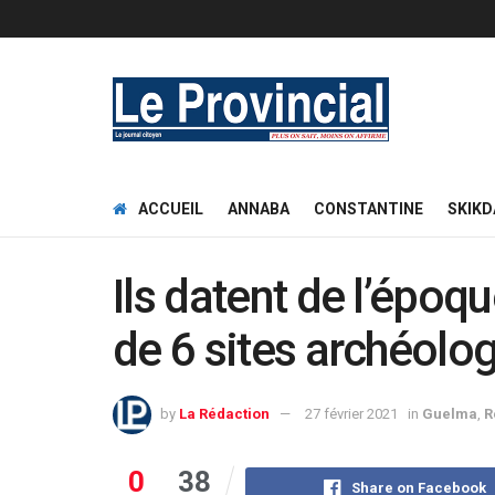
ACCUEIL
ANNABA
CONSTANTINE
SKIKD
Ils datent de l’épo
de 6 sites archéolo
by
La Rédaction
27 février 2021
in
Guelma
,
R
0
38
Share on Facebook