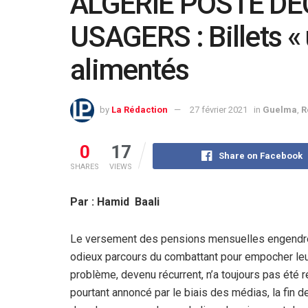
ALGERIE POSTE DE
USAGERS : Billets «
alimentés
by
La Rédaction
27 février 2021
in
Guelma
,
R
0
17
Share on Facebook
SHARES
VIEWS
Par : Hamid Baali
Le versement des pensions mensuelles engendre le
odieux parcours du combattant pour empocher leur 
problème, devenu récurrent, n’a toujours pas été 
pourtant annoncé par le biais des médias, la fin