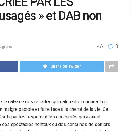
CRIEE PAR LES
 usagés » et DAB non
A
0
égions
A
Share on Twitter
 calvaire des retraités qui galèrent et endurent un
maigre pactole et faire face à la cherté de la vie. Ce
résolu par les responsables concernés qui avaient
 de ces spectacles honteux où des centaines de seniors