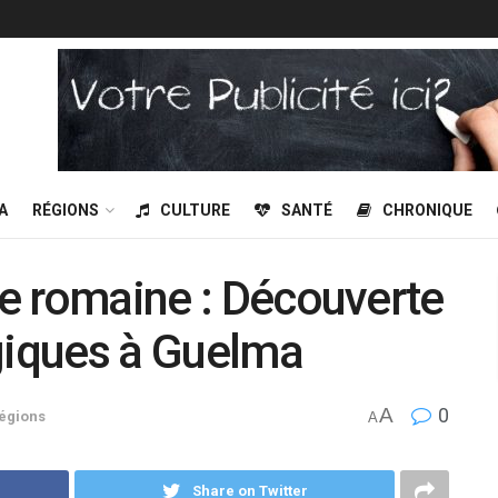
A
RÉGIONS
CULTURE
SANTÉ
CHRONIQUE
que romaine : Découverte
giques à Guelma
A
0
égions
A
Share on Twitter