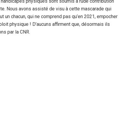
 handicapés physiques sont soumis à rude contribution
te. Nous avons assisté de visu à cette mascarade qui
 tout un chacun, qui ne comprend pas qu’en 2021, empocher
ploit physique ! D’aucuns affirment que, désormais ils
ons par la CNR.
idés faisaient défaut et seules les recettes et les
tés et, ailleurs c’est le désert absolu ! Les agences des
f-lieu de wilaya souffraient de l’absence caractérisée
 l’éducation nationale, nous narre sa mésaventure : ” J’ai
icket numéroté vers 8 heures 30 minutes au niveau du
rès une attente de plus de deux heures, la préposée au
idités se résument à de très vieux billets de 500 dinars,
 refusé de les empocher et j’ai dû rentrer bredouille chez
eil à la recette principale. Les DAB, distributeurs
certains bureaux de poste et banques du chef-lieu de
 approvisionnés en liquidités ! Pourquoi ce laisser-aller et
e ce mercredi 24 février que j’ai pu enfin empocher ma