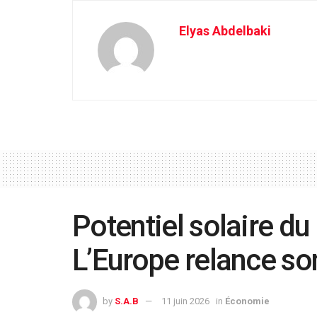
Elyas Abdelbaki
Potentiel solaire du
L’Europe relance so
by
S.A.B
11 juin 2026
in
Économie