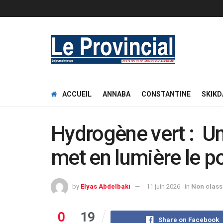
ACCUEIL
ANNABA
CONSTANTINE
SKIKD
Hydrogène vert : Un
met en lumière le po
by
Elyas Abdelbaki
11 juin 2026
in
Non class
0
19
Share on Facebook