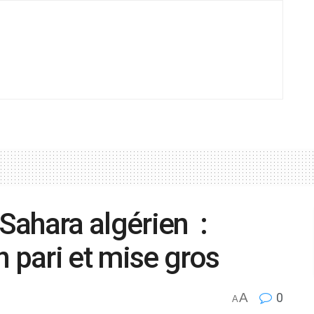
 Sahara algérien :
n pari et mise gros
A
0
A