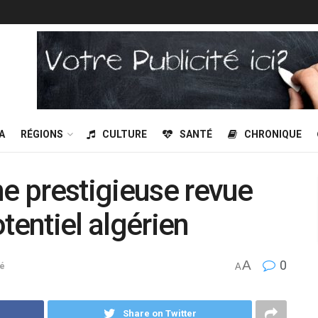
A
RÉGIONS
CULTURE
SANTÉ
CHRONIQUE
e prestigieuse revue
tentiel algérien
A
0
é
A
Share on Twitter