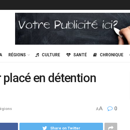
A
RÉGIONS
CULTURE
SANTÉ
CHRONIQUE
 placé en détention
A
0
égions
A
Share on Twitter