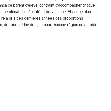
, lança ce parent d’élève, contraint d’accompagner chaque
 de ce climat d’insécurité et de violence. Et sur ce plan,
olaire a pris ces dernières années des proportions
rs, de faire la Une des journaux. Aucune région ne semble
onge la société. La responsabilité, s’accordent à dire les
ents démissionnaires et une école déficitaire, dans tous
 sont, en effet, réunis pour que la violence, sous toutes
ar les intérêts personnels. Sans commentaire.
laeddine