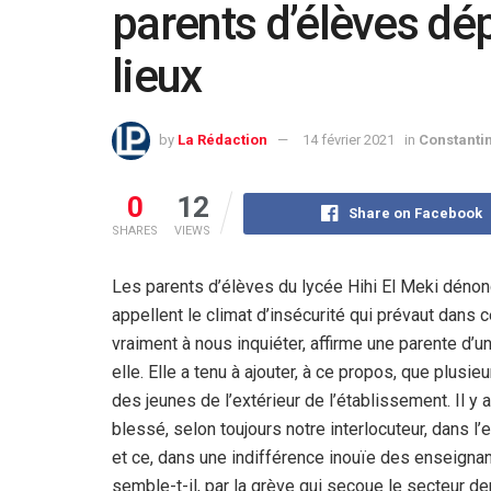
parents d’élèves dép
lieux
by
La Rédaction
14 février 2021
in
Constanti
0
12
Share on Facebook
SHARES
VIEWS
Les parents d’élèves du lycée Hihi El Meki dénonce
appellent le climat d’insécurité qui prévaut dan
vraiment à nous inquiéter, affirme une parente d’u
elle. Elle a tenu à ajouter, à ce propos, que plus
des jeunes de l’extérieur de l’établissement. Il y
blessé, selon toujours notre interlocuteur, dans l
et ce, dans une indifférence inouïe des enseignan
semble-t-il, par la grève qui secoue le secteur 