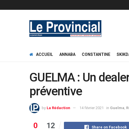
ACCUEIL
ANNABA
CONSTANTINE
SKIKD
GUELMA : Un dealer
préventive
by
La Rédaction
14 février 2021
in
Guelma
,
R
0
12
Share on Facebook