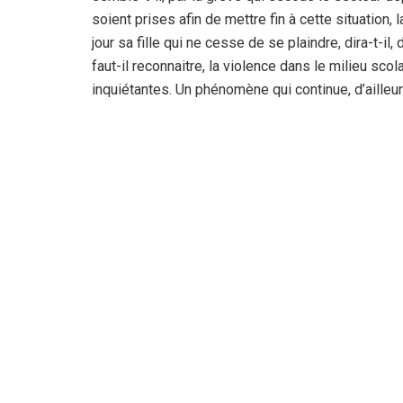
soient prises afin de mettre fin à cette situation
jour sa fille qui ne cesse de se plaindre, dira-t-il,
faut-il reconnaitre, la violence dans le milieu sc
inquiétantes. Un phénomène qui continue, d’ailleu
épargnée par cette forme de violence urbaine qui r
spécialistes, est partagée entre à la fois des par
les sens du terme. En somme, tous les ingrédients
ses formes, règne dans une société « ravagée » p
Adem Al
La Rédaction