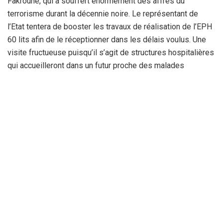
Fakroune, qui a souffert énormément des affres du
terrorisme durant la décennie noire. Le représentant de
l’Etat tentera de booster les travaux de réalisation de l’EPH
60 lits afin de le réceptionner dans les délais voulus. Une
visite fructueuse puisqu’il s’agit de structures hospitalières
qui accueilleront dans un futur proche des malades
démunis, des vulnérables de toute la région et leur évitant
ainsi les navettes harassantes vers les cliniques privées et
les hôpitaux des autres wilayas.
La Rédaction