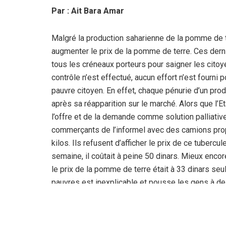
Par : Ait Bara Amar
Malgré la production saharienne de la pomme de te
augmenter le prix de la pomme de terre. Ces dern
tous les créneaux porteurs pour saigner les citoye
contrôle n’est effectué, aucun effort n’est fourni 
pauvre citoyen. En effet, chaque pénurie d’un pro
après sa réapparition sur le marché. Alors que l’Et
l’offre et de la demande comme solution palliativ
commerçants de l’informel avec des camions propo
kilos. Ils refusent d’afficher le prix de ce tubercul
semaine, il coûtait à peine 50 dinars. Mieux encor
le prix de la pomme de terre était à 33 dinars se
pauvres est inexplicable et pousse les gens à des
Sauf que d’autres pères de familles accusent dir
Selon un citoyen, le manège est simple et l’itinérai
cultivateur aux grossistes, aux détaillants jusqu’au