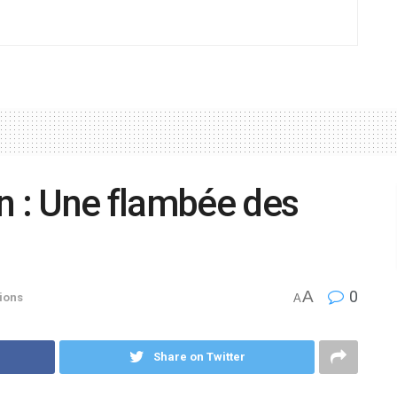
n : Une flambée des
A
0
ions
A
Share on Twitter