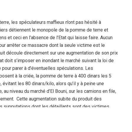
rre, les spéculateurs maffieux n’ont pas hésité à
iers détiennent le monopole de la pomme de terre et
ns et ceci en l’absence de l’Etat qui laisse faire. Aucun
pour arrêter ce massacre dont la seule victime est le
duit découle directement sur une augmentation de son prix
at doit s’imposer en inondant le marché suivant la loi de
e pour parer à d’éventuelles spéculations. Les
sent à la criée, la pomme de terre à 400 dinars les 5
e, évitant les 80 dinars/kilo, alors qu’il y à peine une
e, au niveau du marché d’El Bouni, sur les camions en file,
ulement. Cette augmentation subite du produit des
 supputations dont les détaillants sont des victimes.
ectement les cultivateurs complices dans l’augmentation.
re de la pomme de terre était clair, il passait du
x clients. Maintenant celui-ci a changé de cap, il transite