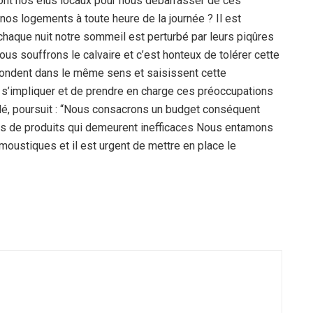
e font nos élus locaux pour nous débarrasser de ces
s logements à toute heure de la journée ? Il est
chaque nuit notre sommeil est perturbé par leurs piqûres
s souffrons le calvaire et c’est honteux de tolérer cette
 abondent dans le même sens et saisissent cette
de s’impliquer et de prendre en charge ces préoccupations
dé, poursuit : “Nous consacrons un budget conséquent
tas de produits qui demeurent inefficaces Nous entamons
oustiques et il est urgent de mettre en place le