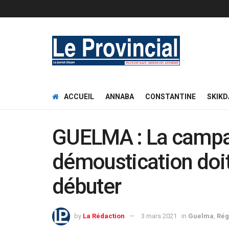
ACCUEIL
ANNABA
CONSTANTINE
SKIKD
GUELMA : La camp
démoustication doi
débuter
by
La Rédaction
3 mars 2021
in
Guelma
,
Rég