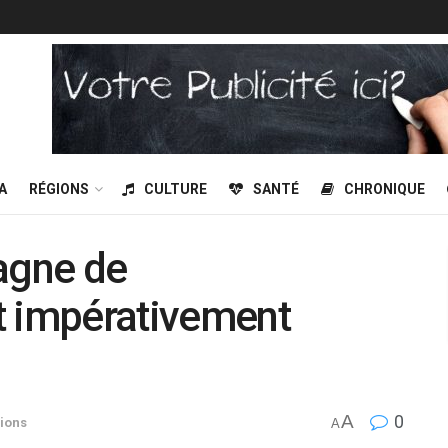
A
RÉGIONS
CULTURE
SANTÉ
CHRONIQUE
agne de
t impérativement
A
0
ions
A