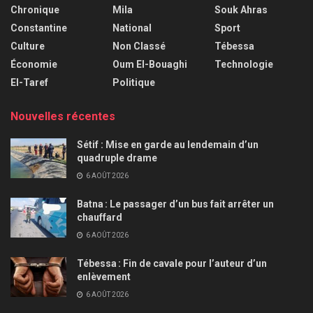
Chronique
Mila
Souk Ahras
Constantine
National
Sport
Culture
Non Classé
Tébessa
Économie
Oum El-Bouaghi
Technologie
El-Taref
Politique
Nouvelles récentes
Sétif : Mise en garde au lendemain d’un
quadruple drame
6 AOÛT 2026
Batna : Le passager d’un bus fait arrêter un
chauffard
6 AOÛT 2026
Tébessa : Fin de cavale pour l’auteur d’un
enlèvement
6 AOÛT 2026