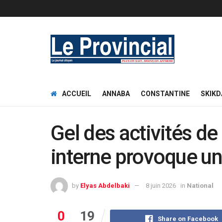
ACCUEIL
ANNABA
CONSTANTINE
SKIKD
Gel des activités de
interne provoque u
by
Elyas Abdelbaki
8 juin 2026
in
National
0
19
Share on Facebook