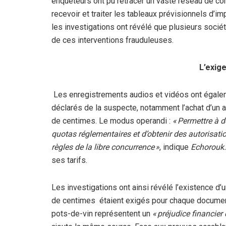
enquêteurs ont pu retracer un vaste réseau de com
recevoir et traiter les tableaux prévisionnels d’im
les investigations ont révélé que plusieurs socié
de ces interventions frauduleuses.
L’exig
Les enregistrements audios et vidéos ont égalem
déclarés de la suspecte, notamment l’achat d’un a
de centimes.
Le modus operandi :
« Permettre à 
quotas réglementaires et d’obtenir des autorisatio
règles de la libre concurrence »
, indique
Echorouk
ses tarifs.
Les investigations ont ainsi révélé l’existence d’u
de centimes étaient exigés pour chaque document 
pots-de-vin représentent un
« préjudice financier