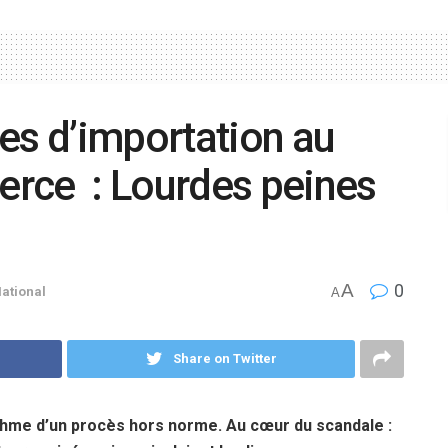
es d’importation au
rce : Lourdes peines
A
0
ational
A
Share on Twitter
 rythme d’un procès hors norme. Au cœur du scandale :