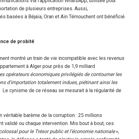
munications via l’application WhatsApp, utilisée pour
portation de plusieurs entreprises.
Aussi,
tés basées à Béjaïa, Oran et Aïn Témouchent ont bénéficié
ence de probité
ent montré un train de vie incompatible avec les revenus
ppartement à Alger pour près de 1,9 milliard
des opérateurs économiques privilégiés de contourner les
ns d’importation totalement indues, piétinant ainsi les
.
Le cynisme de ce réseau se mesurait à la régularité de
n véritable barème de la corruption : 25 millions
validé ou chaque intervention. Mis bout à bout, ces
 colossal pour le Trésor public et l’économie nationale »
,