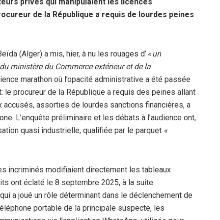
eurs privés qui manipulaient les licences
 procureur de la République a requis de lourdes peines
Beïda (Alger) a mis, hier, à nu les rouages d’
« un
du ministère du Commerce extérieur et de la
ience marathon où l’opacité administrative a été passée
: le procureur de la République a requis des peines allant
x accusés, assorties de lourdes sanctions financières, a
one.
L’enquête préliminaire et les débats à l’audience ont,
tion quasi industrielle, qualifiée par le parquet
«
res incriminés modifiaient directement les tableaux
ts ont éclaté le 8 septembre 2025, à la suite
, qui a joué un rôle déterminant dans le déclenchement de
éléphone portable de la principale suspecte, les