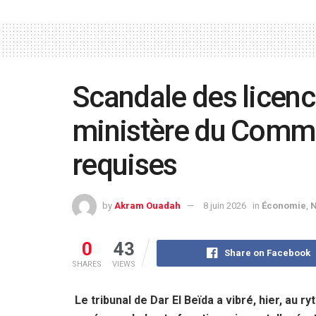
Scandale des licenc
ministère du Comme
requises
by
Akram Ouadah
8 juin 2026
in
Économie
,
N
0
43
Share on Facebook
SHARES
VIEWS
Le tribunal de Dar El Beïda a vibré, hier, au