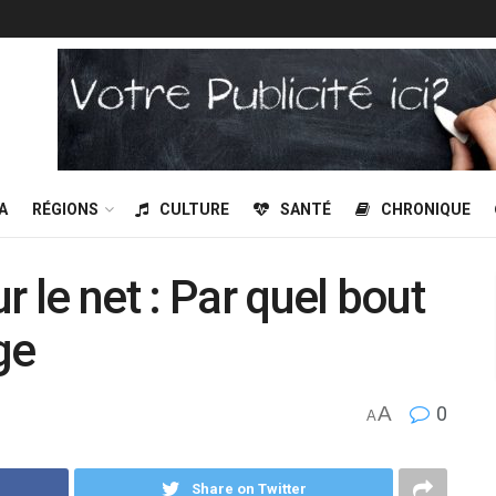
A
RÉGIONS
CULTURE
SANTÉ
CHRONIQUE
r le net : Par quel bout
ge
A
0
A
Share on Twitter