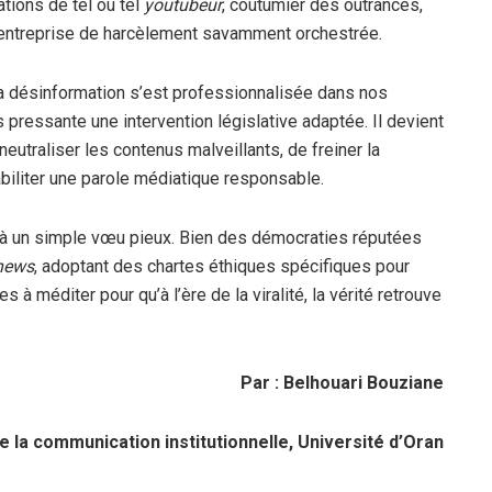
tions de tel ou tel
youtubeur
, coutumier des outrances,
e entreprise de harcèlement savamment orchestrée.
 la désinformation s’est professionnalisée dans nos
pressante une intervention législative adaptée. Il devient
eutraliser les contenus malveillants, de freiner la
abiliter une parole médiatique responsable.
e à un simple vœu pieux. Bien des démocraties réputées
news
, adoptant des chartes éthiques spécifiques pour
à méditer pour qu’à l’ère de la viralité, la vérité retrouve
Par : Belhouari Bouziane
e la communication institutionnelle, Université d’Oran