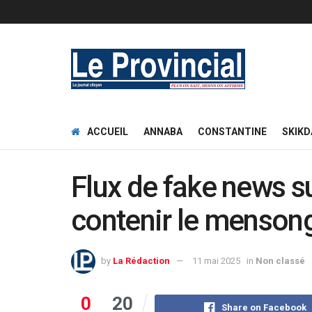
ACCUEIL
ANNABA
CONSTANTINE
SKIKD
Flux de fake news su
contenir le menson
by
La Rédaction
11 mai 2025
in
Non classé
0
20
Share on Facebook