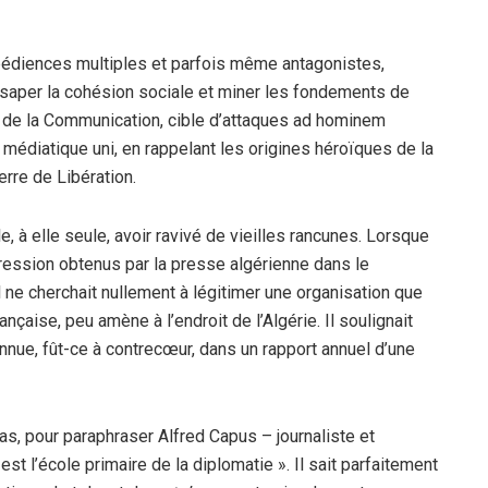
bédiences multiples et parfois même antagonistes,
saper la cohésion sociale et miner les fondements de
tre de la Communication, cible d’attaques ad hominem
nt médiatique uni, en rappelant les origines héroïques de la
erre de Libération.
 à elle seule, avoir ravivé de vieilles rancunes. Lorsque
gression obtenus par la presse algérienne dans le
 ne cherchait nullement à légitimer une organisation que
rançaise, peu amène à l’endroit de l’Algérie. Il soulignait
nue, fût-ce à contrecœur, dans un rapport annuel d’une
s, pour paraphraser Alfred Capus – journaliste et
st l’école primaire de la diplomatie ». Il sait parfaitement