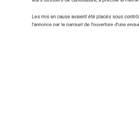
Les mis en cause avaient été placés sous contrôl
l’annonce par le parquet de l’ouverture d’une enqu
sous mandat de dépôt, et six laissés en liberté. Fa
Algérie, les trois prétendants à la magistrature 
d’électeurs indispensables pour faire valider leu
Les trois candidats à la candidature ont été placés
d’une semaine après l’annonce par le parquet de l’
alors que 68 suspects ont été placés sous mandat 
requis 8 ans de prison ferme contre les deux fils
international contre l’un des enfants de cette an
entrepreneurs algériens (CGEA). Des peines de 5
l’encontre d’élus locaux des wilayas de Blida, Tiz
tribunal, de sommes d’argent comprises entre 2.
électorale pour l’achat de parrainages aux trois c