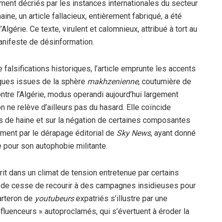
ement décriés par les instances internationales du secteur
ne, un article fallacieux, entièrement fabriqué, a été
Algérie. Ce texte, virulent et calomnieux, attribué à tort au
manifeste de désinformation.
falsifications historiques, l’article emprunte les accents
iques issues de la sphère
makhzenienne
, coutumière de
ntre l’Algérie, modus operandi aujourd’hui largement
 ne relève d’ailleurs pas du hasard. Elle coïncide
rs de haine et sur la négation de certaines composantes
mment par le dérapage éditorial de
Sky News
, ayant donné
e pour son autophobie militante.
it dans un climat de tension entretenue par certains
t eu de cesse de recourir à des campagnes insidieuses pour
uarteron de
youtubeurs
expatriés s’illustre par une
nfluenceurs » autoproclamés, qui s’évertuent à éroder la