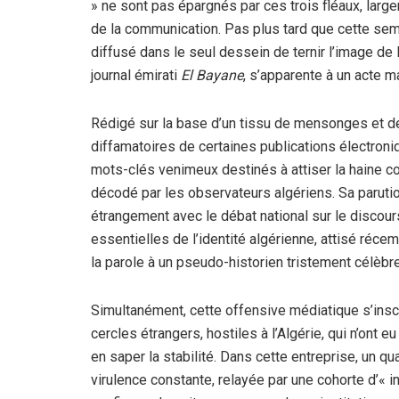
» ne sont pas épargnés par ces trois fléaux, larg
de la communication. Pas plus tard que cette semai
diffusé dans le seul dessein de ternir l’image de l’
journal émirati
El Bayane
, s’apparente à un acte 
Rédigé sur la base d’un tissu de mensonges et de 
diffamatoires de certaines publications électron
mots-clés venimeux destinés à attiser la haine co
décodé par les observateurs algériens. Sa parution
étrangement avec le débat national sur le discou
essentielles de l’identité algérienne, attisé réce
la parole à un pseudo-historien tristement célèbr
Simultanément, cette offensive médiatique s’inscr
cercles étrangers, hostiles à l’Algérie, qui n’on
en saper la stabilité. Dans cette entreprise, un q
virulence constante, relayée par une cohorte d’« i