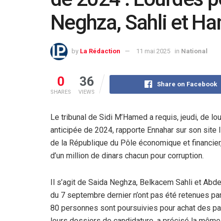
Neghza, Sahli et H
by
La Rédaction
11 mai 2025
in
National
0
36
Share on Facebook
SHARES
VIEWS
Le tribunal de Sidi M’Hamed a requis, jeudi, de lo
anticipée de 2024, rapporte Ennahar sur son site In
de la République du Pôle économique et financie
d’un million de dinars chacun pour corruption.
Il s’agit de Saida Neghza, Belkacem Sahli et Abd
du 7 septembre dernier n’ont pas été retenues par
80 personnes sont poursuivies pour achat des par
leurs dossiers de candidature, a précisé la même