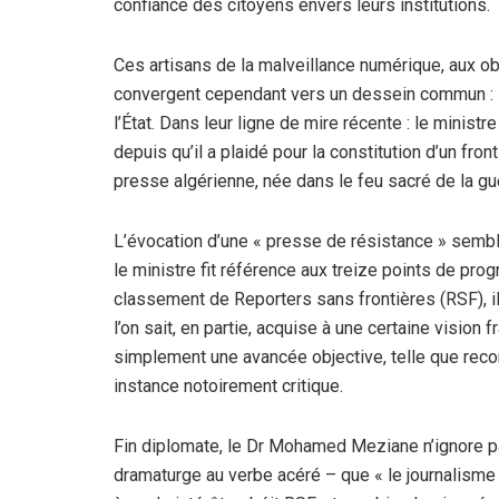
confiance des citoyens envers leurs institutions.
Ces artisans de la malveillance numérique, aux o
convergent cependant vers un dessein commun : 
l’État. Dans leur ligne de mire récente : le minis
depuis qu’il a plaidé pour la constitution d’un fro
presse algérienne, née dans le feu sacré de la gu
L’évocation d’une « presse de résistance » semble,
le ministre fit référence aux treize points de pro
classement de Reporters sans frontières (RSF), il
l’on sait, en partie, acquise à une certaine vision f
simplement une avancée objective, telle que recon
instance notoirement critique.
Fin diplomate, le Dr Mohamed Meziane n’ignore pa
dramaturge au verbe acéré – que « le journalisme e