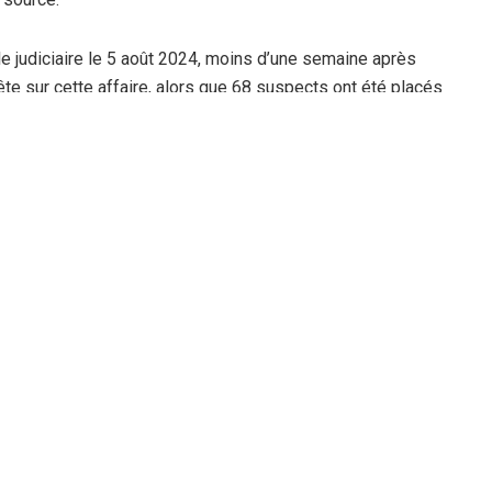
e judiciaire le 5 août 2024, moins d’une semaine après
ête sur cette affaire, alors que 68 suspects ont été placés
it inédit dans les annales de la pratique politique en
suprême sont poursuivis pour achat des parrainages
rs dossiers de candidature.
 sous contrôle judiciaire le 5 août dernier, soit moins
ouverture d’une enquête sur cette affaire, le 1er août,
de dépôt, et six laissés en liberté. Aussi, le parquet a
 de Saïda Neghza, et l’émission d’un mandat d’arrêt
cienne présidente de la Confédération générale des
 et 8 ans de prison ferme sont également requises à
i-Ouzou, Larbaâ et Ouled Chebel. Selon l’arrêt de renvoi du
000 et 5.000 DA ont été déboursées durant la campagne
andidats mis en cause.