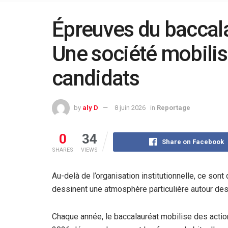
Épreuves du baccal
Une société mobilis
candidats
by
aly D
8 juin 2026
in
Reportage
0
34
Share on Facebook
SHARES
VIEWS
Au-delà de l’organisation institutionnelle, ce so
dessinent une atmosphère particulière autour de
Chaque année, le baccalauréat mobilise des actions