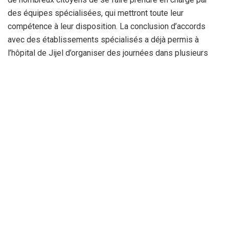
des équipes spécialisées, qui mettront toute leur
compétence à leur disposition. La conclusion d’accords
avec des établissements spécialisés a déjà permis à
l’hôpital de Jijel d’organiser des journées dans plusieurs
spécialités au profit des malades de la wilaya. D’autres
initiatives sont d’ores et déjà prévues dans le sillage de
ces initiatives, qui s’inscrivent dans le cadre du Plan
d’action du malade mis en place par le ministère de la
Santé.
Par : Amor Z