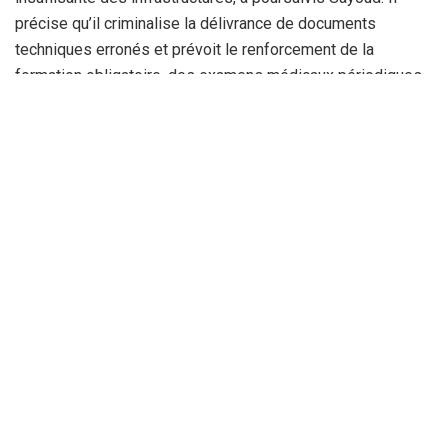
précise qu’il criminalise la délivrance de documents
techniques erronés et prévoit le renforcement de la
formation obligatoire, des examens médicaux périodiques
et des mesures strictes contre la consommation de
stupéfiants.
Le transport de personnes, de marchandises et de
matières dangereuses sera strictement réglementé grâce à
des certificats de qualification professionnelle, au respect
des temps de conduite et de repos, et à l’utilisation d’outils
modernes de surveillance, explique encore le ministre. Il
indiquera que le projet introduit également des dispositifs
technologiques avancés, tels que le paiement électronique
des amendes, les appareils de détection de drogues, les
stations de pesage fixes et mobiles, et des systèmes
nationaux d’information pour le suivi des accidents et
l’identification des points noirs.