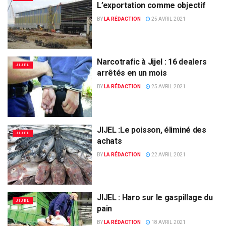
L’exportation comme objectif
BY
LA RÉDACTION
25 AVRIL 2021
Narcotrafic à Jijel : 16 dealers
JIJEL
arrêtés en un mois
BY
LA RÉDACTION
25 AVRIL 2021
JIJEL :Le poisson, éliminé des
JIJEL
achats
BY
LA RÉDACTION
22 AVRIL 2021
JIJEL : Haro sur le gaspillage du
JIJEL
pain
BY
LA RÉDACTION
18 AVRIL 2021