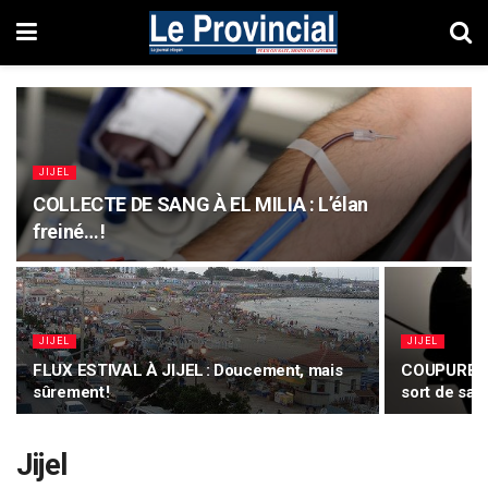
JIJEL
COLLECTE DE SANG À EL MILIA : L’élan
freiné… !
JIJEL
JIJEL
FLUX ESTIVAL À JIJEL : Doucement, mais
COUPURES 
sûrement !
sort de sa 
Jijel