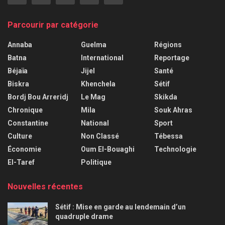
Parcourir par catégorie
Annaba
Guelma
Régions
Batna
International
Reportage
Béjaïa
Jijel
Santé
Biskra
Khenchela
Sétif
Bordj Bou Arreridj
Le Mag
Skikda
Chronique
Mila
Souk Ahras
Constantine
National
Sport
Culture
Non Classé
Tébessa
Économie
Oum El-Bouaghi
Technologie
El-Taref
Politique
Nouvelles récentes
Sétif : Mise en garde au lendemain d’un
quadruple drame