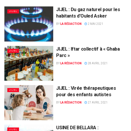
JIJEL : Du gaz naturel pour les
JIJEL
habitants d’Ouled Asker
BY
LA RÉDACTION
2 MAI 2021
JIJEL : Iftar collectif à « Ghaba
JIJEL
Parc »
BY
LA RÉDACTION
28 AVRIL 2021
JIJEL : Virée thérapeutiques
JIJEL
pour des enfants autistes
BY
LA RÉDACTION
27 AVRIL 2021
USINE DE BELLARA :
JIJEL