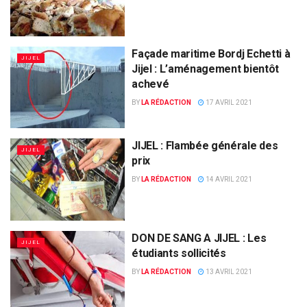
Façade maritime Bordj Echetti à
JIJEL
Jijel : L’aménagement bientôt
achevé
BY
LA RÉDACTION
17 AVRIL 2021
JIJEL : Flambée générale des
JIJEL
prix
BY
LA RÉDACTION
14 AVRIL 2021
DON DE SANG A JIJEL : Les
JIJEL
étudiants sollicités
BY
LA RÉDACTION
13 AVRIL 2021