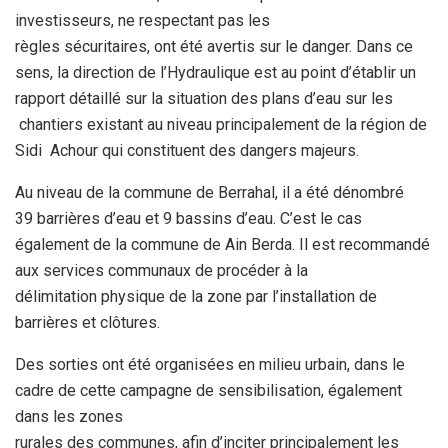
investisseurs
,
ne respect
a
nt pas les
règles
sécuritaires
,
ont
été
averti
s sur le danger
. D
ans ce
sens, la direction de l’H
ydraulique est au point
d’établir un
rapport détaillé sur la situation des plans d’eau sur les
chantiers existant au niveau principalement de la région de
Sidi
Achour qui constituent des dangers majeurs.
A
u niveau de la commune
de
Berrahal
,
i
l a été dénombré
39
barrières d’eau et 9 bassins d’eau. C’est le cas
également de la commune de Ain
Berda
. Il est
recommandé
aux services communaux
de
procéder à la
délimitation
physique de la zone par l’installation de
barrières et clôtures.
Des
sorties ont été organisées
en milieu urbain
, dans le
cadre de cette campagne de
sensibilisation, également
dans les zones
rurales des communes, afin d’inciter principalement les