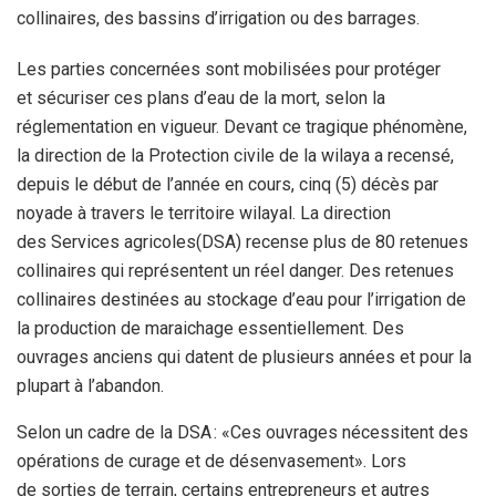
collinaires, des bassins d’irrigation ou des
barrages.
Les parties concernées
sont
mobilisées pour protéger
et
sécuriser ces plans d’eau de la mort
,
selon la
réglementation en
vigueur. Devant ce tragique phénomène,
la direction de la
P
rotection
civile de la wilaya a recensé,
depuis le début de l’année en
cours, cinq
(5)
décès par
noyade à travers le territoire
wilaya
l
. La
direction
des
S
ervices agricoles(DSA) recense plus de 80 retenues
collinaires qui représentent un réel danger. Des retenues
collinaires
destinées au stockage d’eau pour l’irrigation de
la production de
maraichage essentiellement. Des
ouvrages anciens qui datent de
plusieurs années et pour la
plupart à l’abandon.
Selon un cadre de la
DSA
: «
Ces ouvrages nécessitent des
opérations de curage et de
désenvasement
»
.
Lors
de
sorties de terrain
, certains
entrepreneurs et autres