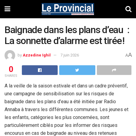
Baignade dans les plans d’eau :
La sonnette d’alarme est tirée !
A
by
Azzedine Ighil
7 juin 2026
A
0
SHARES
A
la
veille de la saison estivale
et
dans
un
cadre préventi
f,
u
ne campagne de sensibilisation sur les risques de
baignade dans les
plans d’eau a été initiée par Radio
Annaba à travers les
différentes
communes
.
Les jeunes et
les enfants,
catégories les plus concernées, sont
particulièrement ciblés pour les
informer des risqu
es
encourus en cas de baignade
au
niveau des retenues