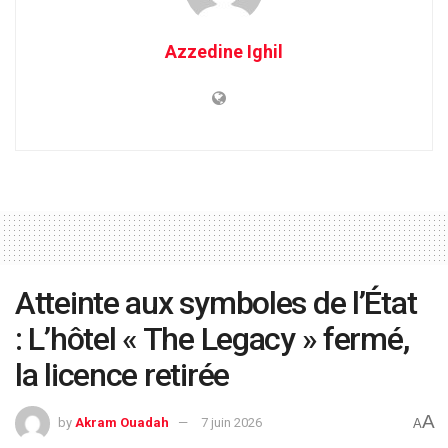
Azzedine Ighil
Atteinte aux symboles de l’État
: L’hôtel « The Legacy » fermé,
la licence retirée
A
by
Akram Ouadah
7 juin 2026
A