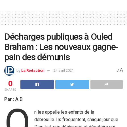
Décharges publiques à Ouled
Braham : Les nouveaux gagne-
pain des démunis
A
by
La Rédaction
24 avril 2021
A
0
SHARES
Par : A.D
O
n les appelle les enfants de la
débrouille. Ils fréquentent, chaque jour que
Dieu fait, ces décharges et dépotoirs qui