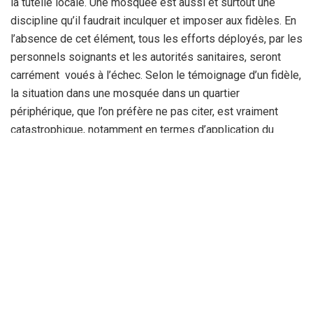
la tutelle locale. Une mosquée est aussi et surtout une
discipline qu’il faudrait inculquer et imposer aux fidèles. En
l’absence de cet élément, tous les efforts déployés, par les
personnels soignants et les autorités sanitaires, seront
carrément voués à l’échec. Selon le témoignage d’un fidèle,
la situation dans une mosquée dans un quartier
périphérique, que l’on préfère ne pas citer, est vraiment
catastrophique, notamment en termes d’application du
protocole sanitaire. Il dira, à ce propos, qu’il n’est pas le
seul et qu’il ne sera pas le dernier à dénoncer ce laisser-
aller. Ils sont effectivement nombreux les fidèles qui
appréhendent, aujourd’hui, la fermeture des mosquées à
cause, bien entendu, du constat précédemment cité. Face à
la recrudescence des cas de contamination par le virus et
ses variants, le retour à la case départ n’est pas du tout
écarté, s’accordent-ils à dire.