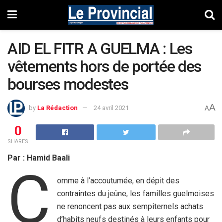
AID EL FITR A GUELMA : Les
vêtements hors de portée des
bourses modestes
A
by
La Rédaction
24 avril 2021
A
0
SHARES
Par : Hamid Baali
C
omme à l’accoutumée, en dépit des
contraintes du jeûne, les familles guelmoises
ne renoncent pas aux sempiternels achats
d’habits neufs destinés à leurs enfants pour