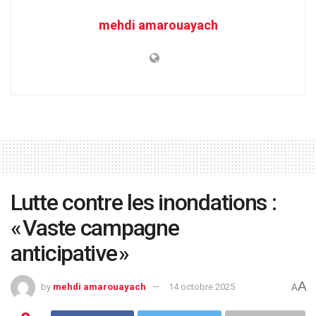
mehdi amarouayach
Lutte contre les inondations :
« Vaste campagne
anticipative »
A
by
mehdi amarouayach
14 octobre 2025
A