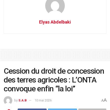
Elyas Abdelbaki
Cession du droit de concession
des terres agricoles : L’ONTA
convoque enfin ‘’la loi’’
A
by
S.A.B
10 mai 2026
A