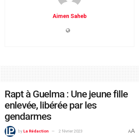
Aimen Saheb
Rapt à Guelma : Une jeune fille
enlevée, libérée par les
gendarmes
A
by
La Rédaction
2 février 2023
A