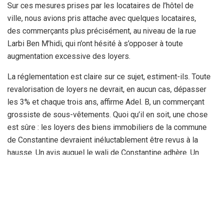
Sur ces mesures prises par les locataires de l’hôtel de
ville, nous avions pris attache avec quelques locataires,
des commerçants plus précisément, au niveau de la rue
Larbi Ben M’hidi, qui n’ont hésité à s’opposer à toute
augmentation excessive des loyers.
La réglementation est claire sur ce sujet, estiment-ils. Toute
revalorisation de loyers ne devrait, en aucun cas, dépasser
les 3% et chaque trois ans, affirme Adel. B, un commerçant
grossiste de sous-vêtements. Quoi qu’il en soit, une chose
est sûre : les loyers des biens immobiliers de la commune
de Constantine devraient inéluctablement être revus à la
hausse. Un avis auquel le wali de Constantine adhère. Un
avis qui repose, effectivement, sur des arguments de taille.
Il est aberrant qu’après vingt ans, voire plus, les tarifs des
loyers restent inchangés. Certains payent à Larbi Ben
M’hidi, une des rues les plus prisées par les commerçants
de la ville du vieux Rocher, la modique somme de 400 DA le