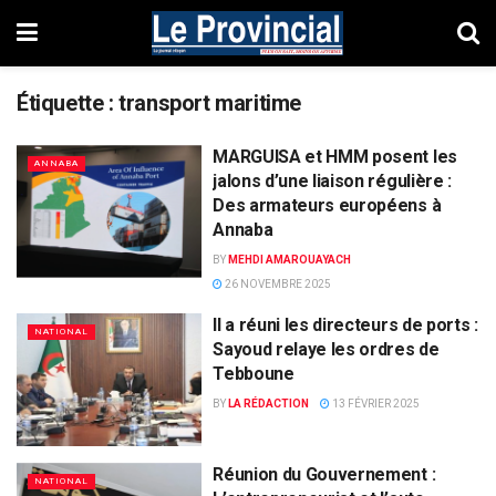
Étiquette :
transport maritime
MARGUISA et HMM posent les
ANNABA
jalons d’une liaison régulière :
Des armateurs européens à
Annaba
BY
MEHDI AMAROUAYACH
26 NOVEMBRE 2025
Il a réuni les directeurs de ports :
NATIONAL
Sayoud relaye les ordres de
Tebboune
BY
LA RÉDACTION
13 FÉVRIER 2025
Réunion du Gouvernement :
NATIONAL