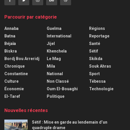
Parcourir par catégorie
Annaba
Guelma
Régions
Batna
International
Reportage
Béjaïa
Jijel
Santé
Biskra
Khenchela
Sétif
Bordj Bou Arreridj
Le Mag
Skikda
Chronique
Mila
Souk Ahras
Constantine
National
Sport
Culture
Non Classé
Tébessa
Économie
Oum El-Bouaghi
Technologie
El-Taref
Politique
Nouvelles récentes
Sétif : Mise en garde au lendemain d’un
quadruple drame